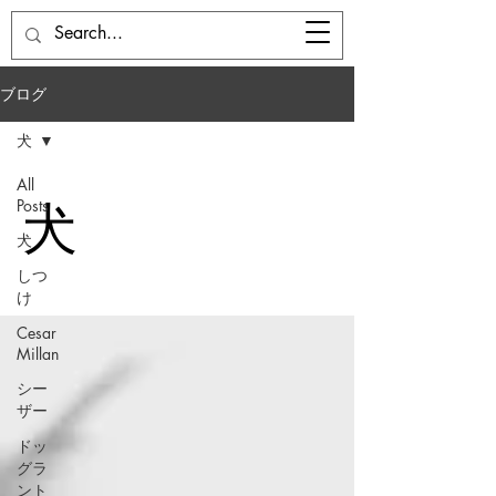
ドッグベース七国山
ブログ
犬
All
Posts
犬
犬
しつ
け
Cesar
Millan
シー
ザー
ドッ
グラ
ント