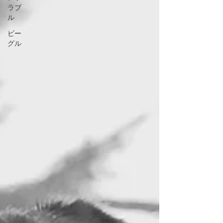
ラブ
ル
ビー
グル