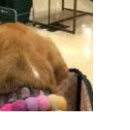
高齢犬保護
「高齢の飼い主が亡くなり、引き取ったらしい人
が飼っている大型犬が、餌も水もらえず餓死しそ
うになっている。」と連絡があり、急遽その犬を
見に行きました。 最初は、１回様子を見て、その
後に引き取ってこようと考えていたのですが、依
頼してきた方が、すぐにでも保護しないと死んじ
ゃうの...