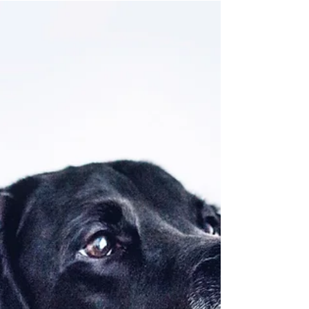
DB七国山
2021年6月25日
読了時間: 2分
あっという間の別れ
5月に保護した高齢の大型犬はジジ君と名前をつけ
ました。 ウォブラー症候群疑いの症状が出たもの
の、薬で一時的に改善し、ホッとしていたら、今
度は嘔吐し一切食べ物を受け付けなくなりまし
た。 エコー検査の結果、膀胱に5〜6センチの大き
さの影が。...