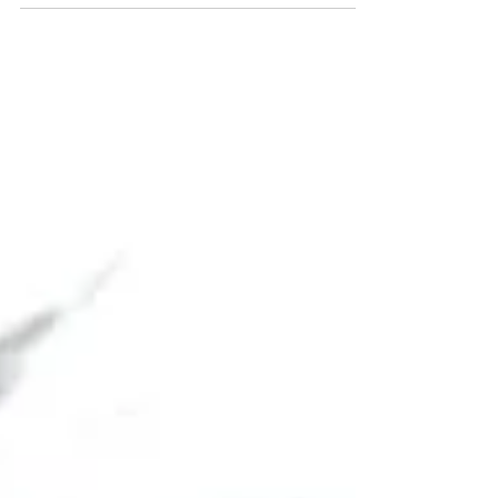
真剣に保護活動に取り組んでいらっしゃる方々を
尊敬する気持ちに変わりありません。 自分が活動
している中でいつも２つの懸念があります。 それ
は、保護活動が盛んになればなる程、気軽に飼育
放棄する人が増えるのではないか、と言うこと。...