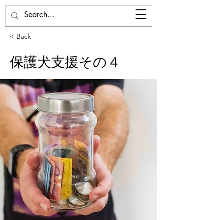
ドッグベース七国山
< Back
保護犬支援その４