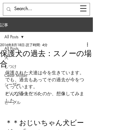
ドッグベース七国山
記事
All Posts
2016年8月18日
読了時間: 4分
All Posts
保護犬の過去：スノーの場
犬
合
しつけ
保護された犬達は今を生きています。
Cesar Millan
でも、過去もあってその過去が今をつ
シーザー
くっています。
ドッグラントラブル
どんな過去だったのか、想像してみま
した。
ビーグル
＊＊おじいちゃん犬ビー