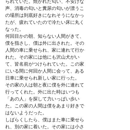
られていた。焼かれた匂い、不安げな
声、消毒の匂いと糞尿の匂いが漂うこ
の場所は到底好きになれそうになかっ
たが、疲れていたので冷たい床に丸く
なった。
何回目かの朝、知らない人間がきて、
僕を指さし、僕は外に出された。その
人間の車に乗せられ、家に連れて行か
れた。その家には他にも沢山犬がい
て、皆名前がつけられていた。この家
にいる間に何回か人間に会って、ある
日車に乗せられ新しい家に行った。
その家の人は朝と夜に僕を外に連れて
行ってくれた。外に出た時はいつも
「あの人」を探して力いっぱい歩い
た。この家の人間は僕をあまり好きで
はないようだった。
しばらくしたら、僕はまた車に乗せら
れ、別の家に着いた。その家には小さ