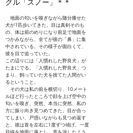
グル「スノー」＊＊
　地面の匂いを嗅ぎながら随分痩せた
犬が1匹歩いてきた。目は真剣そのも
の、体は前のめりになり前足で地面を
つかみながら、全てが彼の「鼻」に集
中されている。その様子が面白くて、
彼を目で追っていた。
この辺りには「人慣れした野良犬」が
たまにでる。「人慣れした野良犬」つ
まり、飼っていた犬を捨てた人間がい
るということ。
　その犬は私の前を横切り、10メート
ルほど行ったところで顔を上げ空中の
匂いを嗅ぎ、突然、本当に突然、私の
方に振り向き見つめてきた。目が合っ
てしまい、戸惑いながらも見つめ返す
と、彼は首を左右に1度ずつ傾げ、一度
目線を地面に落とし、意を決したよう