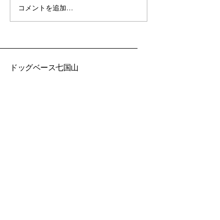
コメントを追加…
保護することで気軽に放
ご協力ありがと
棄する人が増えてない？
ます
ドッグベース七国山