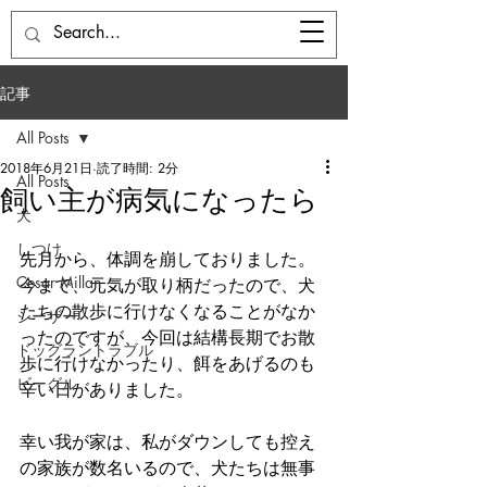
ドッグベース七国山
記事
All Posts
2018年6月21日
読了時間: 2分
All Posts
飼い主が病気になったら
犬
しつけ
先月から、体調を崩しておりました。
Cesar Millan
今まで、元気が取り柄だったので、犬
たちの散歩に行けなくなることがなか
シーザー
ったのですが、今回は結構長期でお散
ドッグラントラブル
歩に行けなかったり、餌をあげるのも
ビーグル
辛い日がありました。
幸い我が家は、私がダウンしても控え
の家族が数名いるので、犬たちは無事