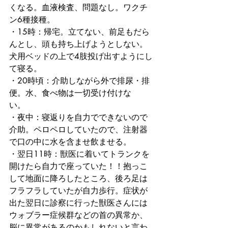
くなる。血液検査、問題なし。ワクチ
ン6種接種。　
・15時：帰宅。立てない、前足もだら
んとし、頭も持ち上げようとしない。
犬用ベッドの上で4肢投げ出すようにし
て寝る。　
・20時頃：介助しながら外で排尿・排
便。水、食べ物は一切受け付けな
い。　
・夜中：寝返りを自力でできないので
介助。ペロペロしていたので、注射器
で口の中に水を含ませ飲ませる。　
・翌日11時：獣医に着いてトランクを
開けたら自力で座っていた！！抱っこ
して地面に降ろしたところ、後ろ足は
フラフラしていたが自力歩行。症状が
出た翌日に診察に行った獣医さんには
ウォブラー症候群などの首の異常か、
脳に異常があるのかもしれないと言わ