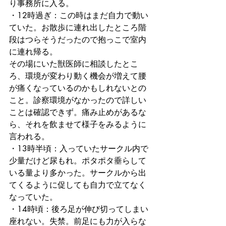
り事務所に入る。　
・12時過ぎ：この時はまだ自力で動い
ていた。お散歩に連れ出したところ階
段はつらそうだったので抱っこで室内
に連れ帰る。
その場にいた獣医師に相談したとこ
ろ、環境が変わり動く機会が増えて腰
が痛くなっているのかもしれないとの
こと。診察環境がなかったので詳しい
ことは確認できず。痛み止めがあるな
ら、それを飲ませて様子をみるように
言われる。　
・13時半頃：入っていたサークル内で
少量だけど尿もれ。ポタポタ垂らして
いる量より多かった。サークルから出
てくるように促しても自力で立てなく
なっていた。　
・14時頃：後ろ足が伸び切ってしまい
座れない。失禁。前足にも力が入らな