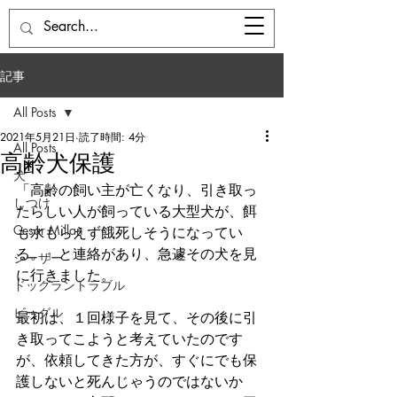
ドッグベース七国山
記事
All Posts
2021年5月21日
読了時間: 4分
All Posts
高齢犬保護
犬
「高齢の飼い主が亡くなり、引き取っ
しつけ
たらしい人が飼っている大型犬が、餌
Cesar Millan
も水もらえず餓死しそうになってい
る。」と連絡があり、急遽その犬を見
シーザー
に行きました。
ドッグラントラブル
ビーグル
最初は、１回様子を見て、その後に引
き取ってこようと考えていたのです
が、依頼してきた方が、すぐにでも保
護しないと死んじゃうのではないか